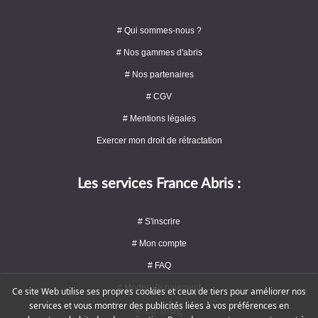
# Qui sommes-nous ?
# Nos gammes d'abris
# Nos partenaires
# CGV
# Mentions légales
Exercer mon droit de rétractation
Les services France Abris :
# S'inscrire
# Mon compte
# FAQ
# Modes de paiement
Ce site Web utilise ses propres cookies et ceux de tiers pour améliorer nos
services et vous montrer des publicités liées à vos préférences en
# Le blog