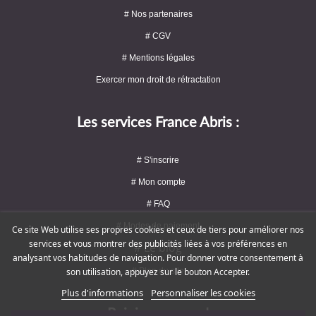
# Nos partenaires
# CGV
# Mentions légales
Exercer mon droit de rétractation
Les services France Abris :
# S'inscrire
# Mon compte
# FAQ
# Modes de paiement
Ce site Web utilise ses propres cookies et ceux de tiers pour améliorer nos
services et vous montrer des publicités liées à vos préférences en
# Le blog
analysant vos habitudes de navigation. Pour donner votre consentement à
# Plan du site
son utilisation, appuyez sur le bouton Accepter.
Plus d'informations
Personnaliser les cookies
Rejoignez-nous !