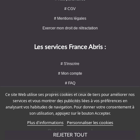
# CGV
# Mentions légales
Exercer mon droit de rétractation
Les services France Abris :
# S'inscrire
# Mon compte
# FAQ
# Modes de paiement
Ce site Web utilise ses propres cookies et ceux de tiers pour améliorer nos
services et vous montrer des publicités liées à vos préférences en
# Le blog
analysant vos habitudes de navigation. Pour donner votre consentement à
# Plan du site
son utilisation, appuyez sur le bouton Accepter.
Plus d'informations
Personnaliser les cookies
Rejoignez-nous !
REJETER TOUT