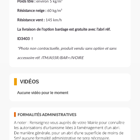
Poids tôle :
environ 5 kg/m²
Résistance neige :
60 kg/m²
Résistance vent :
145 km/h
La livraison de l'option bardage est gratuite avec l'abri réf.
ID3403 !
*Photo non contractuelle, produit vendu sans option et sans
accessoire réf. ITM/A55R/BAR+/IVOIRE
VIDÉOS
Aucune vidéo pour le moment