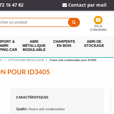
72 16 47 82
Contact par mail
Pro &
Collectivités
RPORT &
ABRI
CHARPENTE
ABRI DE
ABRI
MÉTALLIQUE
EN BOIS
STOCKAGE
PING-CAR
MODULABLE
IT
OPTION ABRI METALLIQUE
Feutre anti-condensation pour ID3405
N POUR ID3405
CARACTÉRISTIQUES
Qualité :
Feutre anti-condensation