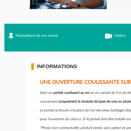
Réalisations de nos clients
Vidéos
INFORMATIONS
UNE OUVERTURE COULISSANTE SUR 
Voici un
portail coulissant au so
l en un vantail de 5 m de d
concernant
uniquement le module de base de une ou plusie
Le portail se trouve à la place de l'un des deux bardages d
pour l'ouverture de celui-ci. Si le portail doit être installé s
*Photo non contractuelle, produit vendu sans option et sa