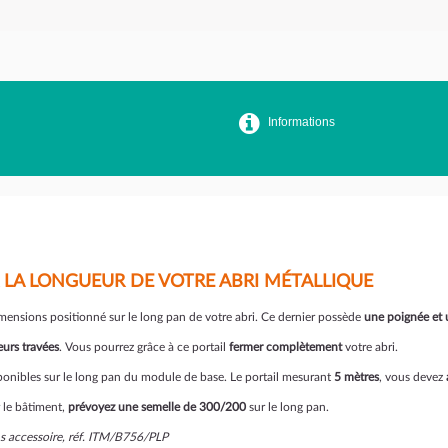
Informations
LA LONGUEUR DE VOTRE ABRI MÉTALLIQUE
imensions positionné sur le long pan de votre abri. Ce dernier possède
une poignée et 
urs travées
. Vous pourrez grâce à ce portail
fermer complètement
votre abri.
isponibles sur le long pan du module de base. Le portail mesurant
5 mètres
, vous devez
ur le bâtiment,
prévoyez une semelle de 300/200
sur le long pan.
ns accessoire, réf. ITM/B756/PLP