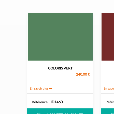
COLORIS VERT
240,00 €
En savoir plus
En savo
Référence :
ID1460
Réfé