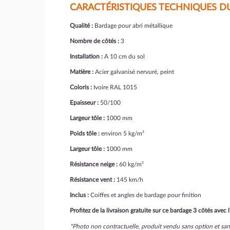
CARACTÉRISTIQUES TECHNIQUES DU
Qualité :
Bardage pour abri métallique
Nombre de côtés :
3
Installation :
A 10 cm du sol
Matière :
Acier galvanisé nervuré, peint
Coloris :
Ivoire RAL 1015
Epaisseur :
50/100
Largeur tôle :
1000 mm
Poids tôle :
environ 5 kg/m²
Largeur tôle :
1000 mm
Résistance neige :
60 kg/m²
Résistance vent :
145 km/h
Inclus :
Coiffes et angles de bardage pour finition
Profitez de la livraison gratuite sur ce bardage 3 côtés avec 
*Photo non contractuelle, produit vendu sans option et s