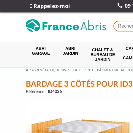
09 
Rappelez-moi
ABRI
ABRI
CA
CHALET &
GARAGE
JARDIN
BUREAU DE
CAM
JARDIN
/
ABRI MÉTALLIQUE SIMPLE OU BI-PENTE - BÂTIMENT MÉTAL EN K
BARDAGE 3 CÔTÉS POUR ID3
Référence :
ID4026