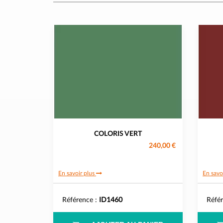
COLORIS VERT
240,00 €
En savoir plus
En savo
Référence :
ID1460
Réfé