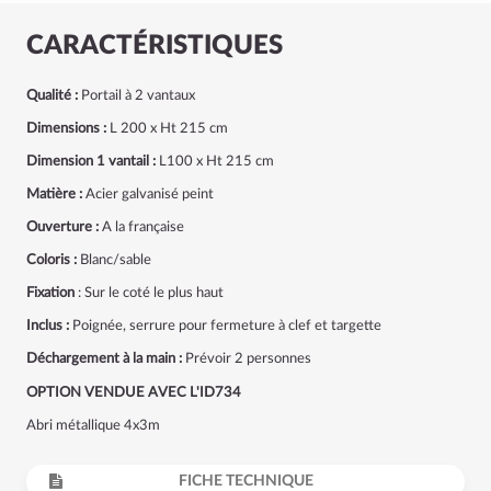
CARACTÉRISTIQUES
Qualité :
Portail à 2 vantaux
Dimensions :
L 200 x Ht 215 cm
Dimension 1 vantail :
L100 x Ht 215 cm
Matière :
Acier galvanisé peint
Ouverture :
A la française
Coloris :
Blanc/sable
Fixation
: Sur le coté le plus haut
Inclus :
Poignée, serrure pour fermeture à clef et targette
Déchargement à la main :
Prévoir 2 personnes
OPTION VENDUE AVEC L'ID734
Abri métallique 4x3m
FICHE TECHNIQUE