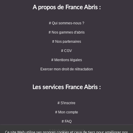
A propos de France Abris :
# Qui sommes-nous ?
# Nos gammes d'abris
# Nos partenaires
# CGV
# Mentions légales
Exercer mon droit de rétractation
Les services France Abris :
# S'inscrire
# Mon compte
# FAQ
# Modes de paiement
Ce site Web utilise ses propres cookies et ceux de tiers pour améliorer nos