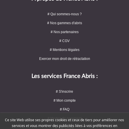
# Qui sommes-nous ?
# Nos gammes d'abris
# Nos partenaires
# CGV
# Mentions légales
Exercer mon droit de rétractation
Les services France Abris :
# S'inscrire
# Mon compte
# FAQ
# Modes de paiement
Ce site Web utilise ses propres cookies et ceux de tiers pour améliorer nos
services et vous montrer des publicités liées à vos préférences en
# Le blog