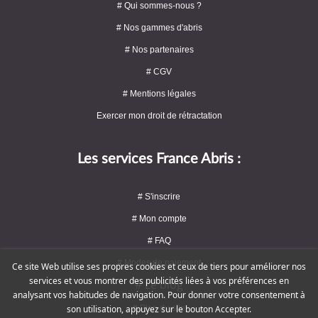
# Qui sommes-nous ?
# Nos gammes d'abris
# Nos partenaires
# CGV
# Mentions légales
Exercer mon droit de rétractation
Les services France Abris :
# S'inscrire
# Mon compte
# FAQ
# Modes de paiement
Ce site Web utilise ses propres cookies et ceux de tiers pour améliorer nos
services et vous montrer des publicités liées à vos préférences en
# Le blog
analysant vos habitudes de navigation. Pour donner votre consentement à
# Plan du site
son utilisation, appuyez sur le bouton Accepter.