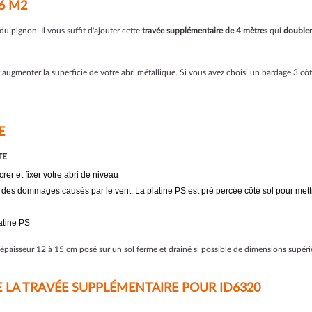
6 M2
du pignon. Il vous suffit d'ajouter cette
travée supplémentaire de 4 mètres
qui
doubler
r augmenter la superficie de votre abri métallique. Si vous avez choisi un bardage 3 c
E
TE
rer et fixer votre abri de niveau
ir des dommages causés par le vent. La platine PS est pré percée côté sol pour mettre
latine PS
épaisseur 12 à 15 cm posé sur un sol ferme et drainé si possible de dimensions supérie
 LA TRAVÉE SUPPLÉMENTAIRE POUR ID6320