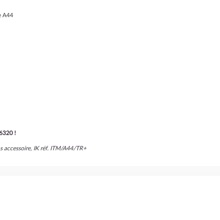
e A44
D6320 !
s accessoire, IK réf. ITM/A44/TR+