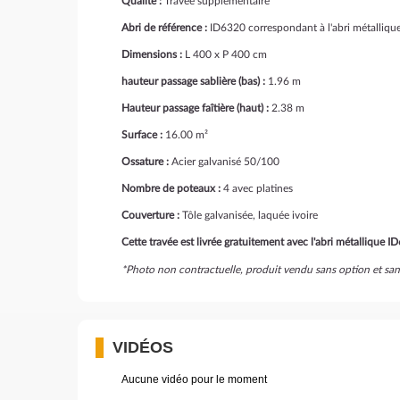
Qualité :
Travée supplémentaire
Abri de référence :
ID6320 correspondant à l'abri métalliqu
Dimensions :
L 400 x P 400 cm
hauteur passage sablière (bas) :
1.96 m
Hauteur passage faîtière (haut) :
2.38 m
Surface :
16.00 m²
Ossature :
Acier galvanisé 50/100
Nombre de poteaux :
4 avec platines
Couverture :
Tôle galvanisée, laquée ivoire
Cette travée est livrée gratuitement avec l'abri métallique I
*Photo non contractuelle, produit vendu sans option et san
VIDÉOS
Aucune vidéo pour le moment