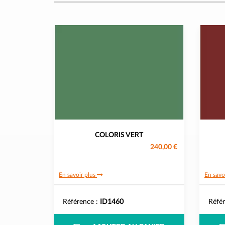
COLORIS VERT
240,00 €
En savoir plus
En savo
Référence :
ID1460
Réfé