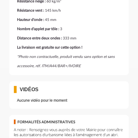
Résistance neige :
60 kg/m²
Résistance vent :
145 km/h
Hauteur d'onde :
45 mm
Nombre d'applet par tôle :
3
Distance entre deux ondes :
333 mm
La livraison est gratuite sur cette option !
*Photo non contractuelle, produit vendu sans option et sans
accessoire, réf. ITM/A44/BAR+/IVOIRE
VIDÉOS
Aucune vidéo pour le moment