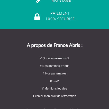
MONTAGE
PAIEMENT
100% SÉCURISÉ
A propos de France Abris :
# Qui sommes-nous ?
# Nos gammes d'abris
# Nos partenaires
# CGV
# Mentions légales
Exercer mon droit de rétractation