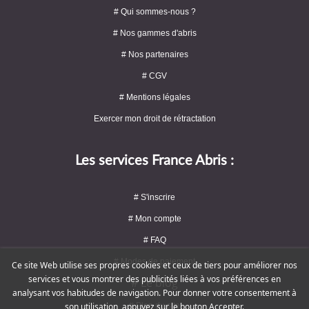
# Qui sommes-nous ?
# Nos gammes d'abris
# Nos partenaires
# CGV
# Mentions légales
Exercer mon droit de rétractation
Les services France Abris :
# S'inscrire
# Mon compte
# FAQ
# Modes de paiement
Ce site Web utilise ses propres cookies et ceux de tiers pour améliorer nos
services et vous montrer des publicités liées à vos préférences en
# Le blog
analysant vos habitudes de navigation. Pour donner votre consentement à
# Plan du site
son utilisation, appuyez sur le bouton Accepter.