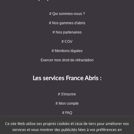
# Qui sommes-nous ?
# Nos gammes d'abris
# Nos partenaires
# CGV
# Mentions légales
Exercer mon droit de rétractation
Les services France Abris :
# S'inscrire
# Mon compte
# FAQ
# Modes de paiement
Ce site Web utilise ses propres cookies et ceux de tiers pour améliorer nos
services et vous montrer des publicités liées à vos préférences en
# Le blog