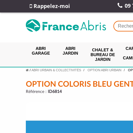
09 
Rappelez-moi
ABRI
ABRI
CA
CHALET &
GARAGE
JARDIN
BUREAU DE
CAM
JARDIN
/
ABRI URBAIN & COLLECTIVITÉS
OPTION ABRI URBAIN
OP
OPTION COLORIS BLEU GEN
Référence :
ID6814