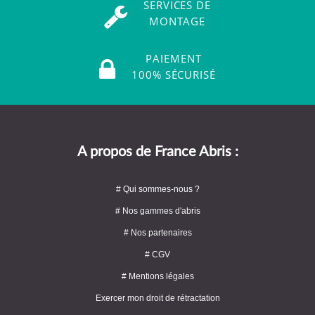
SERVICES DE
MONTAGE
PAIEMENT
100% SÉCURISÉ
A propos de France Abris :
# Qui sommes-nous ?
# Nos gammes d'abris
# Nos partenaires
# CGV
# Mentions légales
Exercer mon droit de rétractation