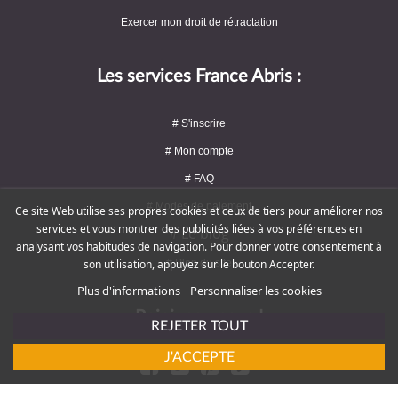
Exercer mon droit de rétractation
Les services France Abris :
# S'inscrire
# Mon compte
# FAQ
# Modes de paiement
Ce site Web utilise ses propres cookies et ceux de tiers pour améliorer nos
services et vous montrer des publicités liées à vos préférences en
# Le blog
analysant vos habitudes de navigation. Pour donner votre consentement à
# Plan du site
son utilisation, appuyez sur le bouton Accepter.
Plus d'informations
Personnaliser les cookies
Rejoignez-nous !
REJETER TOUT
J'ACCEPTE