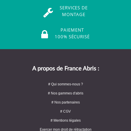
SERVICES DE
MONTAGE
PAIEMENT
100% SÉCURISÉ
A propos de France Abris :
# Qui sommes-nous ?
# Nos gammes d'abris
# Nos partenaires
# CGV
# Mentions légales
Exercer mon droit de rétractation