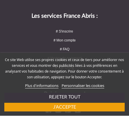
Les services France Abris :
# S'inscrire
# Mon compte
# FAQ
# Modes de paiement
Ce site Web utilise ses propres cookies et ceux de tiers pour améliorer nos
services et vous montrer des publicités liées à vos préférences en
# Le blog
analysant vos habitudes de navigation. Pour donner votre consentement à
# Plan du site
son utilisation, appuyez sur le bouton Accepter.
Plus d'informations
Personnaliser les cookies
Rejoignez-nous !
REJETER TOUT
J'ACCEPTE
# Service client : 09 72 16 47 82