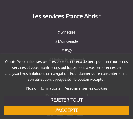
Les services France Abris :
# S'inscrire
# Mon compte
# FAQ
# Modes de paiement
Ce site Web utilise ses propres cookies et ceux de tiers pour améliorer nos
services et vous montrer des publicités liées à vos préférences en
# Le blog
analysant vos habitudes de navigation. Pour donner votre consentement à
# Plan du site
son utilisation, appuyez sur le bouton Accepter.
Plus d'informations
Personnaliser les cookies
Rejoignez-nous !
REJETER TOUT
J'ACCEPTE
# Service client : 09 72 16 47 82