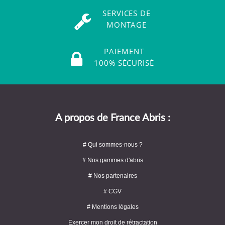
SERVICES DE
MONTAGE
PAIEMENT
100% SÉCURISÉ
A propos de France Abris :
# Qui sommes-nous ?
# Nos gammes d'abris
# Nos partenaires
# CGV
# Mentions légales
Exercer mon droit de rétractation