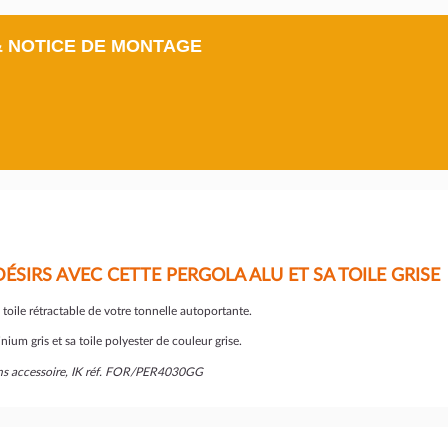
& NOTICE DE MONTAGE
ÉSIRS AVEC CETTE PERGOLA ALU ET SA TOILE GRISE
a toile rétractable de votre tonnelle autoportante.
ium gris et sa toile polyester de couleur grise.
sans accessoire, IK réf. FOR/PER4030GG