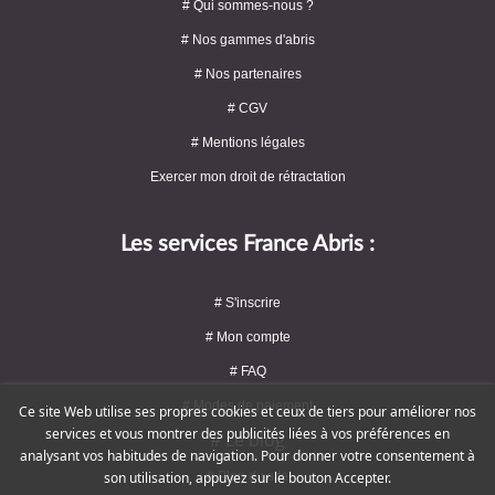
# Qui sommes-nous ?
# Nos gammes d'abris
# Nos partenaires
# CGV
# Mentions légales
Exercer mon droit de rétractation
Les services France Abris :
# S'inscrire
# Mon compte
# FAQ
# Modes de paiement
Ce site Web utilise ses propres cookies et ceux de tiers pour améliorer nos
services et vous montrer des publicités liées à vos préférences en
# Le blog
analysant vos habitudes de navigation. Pour donner votre consentement à
# Plan du site
son utilisation, appuyez sur le bouton Accepter.