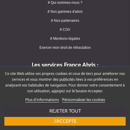
# Qui sommes-nous ?
# Nos gammes d'abris
# Nos partenaires
# CGV
# Mentions légales
Exercer mon droit de rétractation
Les services France Abris :
Ce site Web utilise ses propres cookies et ceux de tiers pour améliorer nos
services et vous montrer des publicités liées à vos préférences en
# S'inscrire
analysant vos habitudes de navigation. Pour donner votre consentement à
# Mon compte
son utilisation, appuyez sur le bouton Accepter.
# FAQ
Plus d'informations
Personnaliser les cookies
# Modes de paiement
REJETER TOUT
# Le blog
J'ACCEPTE
# Plan du site