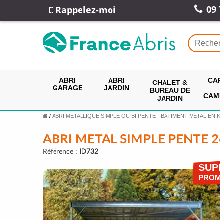
09 
Rappelez-moi
ABRI
ABRI
CA
CHALET &
GARAGE
JARDIN
BUREAU DE
CAM
JARDIN
/
ABRI MÉTALLIQUE SIMPLE OU BI-PENTE - BÂTIMENT MÉTAL EN K
ABRI METAL SIMPLE PENTE 2
Référence :
ID732
SUP
PRO