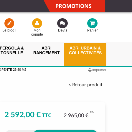
PROMOTIONS
Le blog !
Mon
Devis
Panier
compte
PERGOLA &
ABRI
ABRI URBAIN &
TONNELLE
RANGEMENT
COLLECTIVITÉS
 PENTE 26.80 M2
Imprimer
< Retour produit
TTC
2 592,00 €
TTC
2 965,00 €