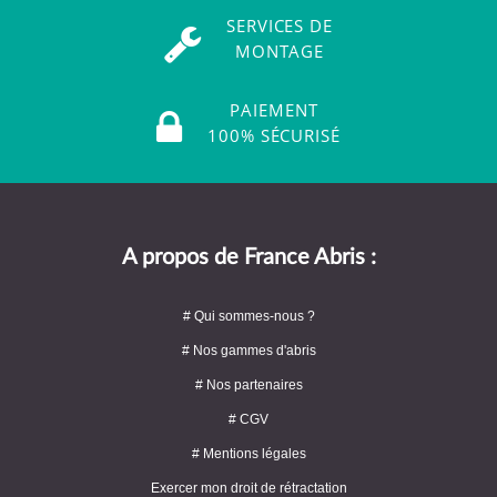
SERVICES DE
MONTAGE
PAIEMENT
100% SÉCURISÉ
A propos de France Abris :
# Qui sommes-nous ?
# Nos gammes d'abris
# Nos partenaires
# CGV
# Mentions légales
Exercer mon droit de rétractation