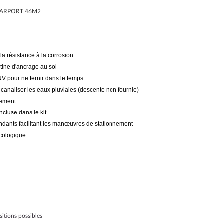
ARPORT 46M2
a résistance à la corrosion
tine d'ancrage au sol
 UV pour ne ternir dans le temps
 canaliser les eaux pluviales (descente non fournie)
nement
incluse dans le kit
ndants facilitant les manœuvres de stationnement
écologique
itions possibles