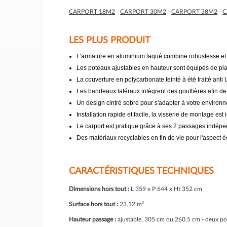
CARPORT 18M2
-
CARPORT 30M2
-
CARPORT 38M2
-
C
LES PLUS PRODUIT
L'armature en aluminium laqué combine robustesse et l
Les poteaux ajustables en hauteur sont équipés de pla
La couverture en polycarbonate teinté à été traité anti
Les bandeaux latéraux intègrent des gouttières afin de
Un design cintré sobre pour s'adapter à votre environ
Installation rapide et facile, la visserie de montage est 
Le carport est pratique grâce à ses 2 passages indépe
Des matériaux recyclables en fin de vie pour l'aspect 
CARACTÉRISTIQUES TECHNIQUES
Dimensions hors tout :
L 359 x P 644 x Ht 352 cm
Surface hors tout :
23.12 m²
Hauteur passage :
ajustable, 305 cm ou 260.5 cm - deux pos