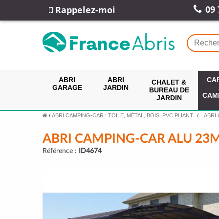
09 
Rappelez-moi
ABRI
ABRI
CA
CHALET &
GARAGE
JARDIN
BUREAU DE
CAM
JARDIN
/
ABRI CAMPING-CAR : TOILE, MÉTAL, BOIS, PVC PLIANT
ABRI
ABRI CAMPING-CAR ALU 23M
Référence :
ID4674