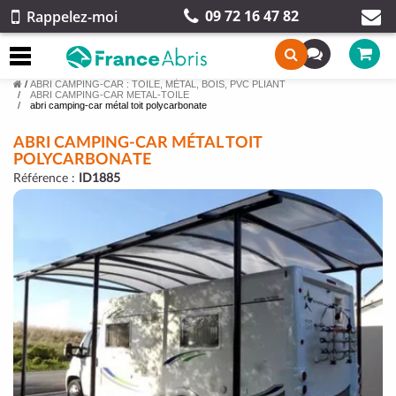
09 72 16 47 82
Rappelez-moi
/
ABRI CAMPING-CAR : TOILE, MÉTAL, BOIS, PVC PLIANT
ABRI CAMPING-CAR METAL-TOILE
abri camping-car métal toit polycarbonate
ABRI CAMPING-CAR MÉTAL TOIT
POLYCARBONATE
Référence :
ID1885