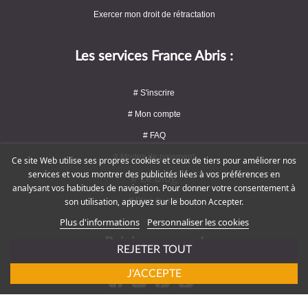
Exercer mon droit de rétractation
Les services France Abris :
# S'inscrire
# Mon compte
# FAQ
# Modes de paiement
Ce site Web utilise ses propres cookies et ceux de tiers pour améliorer nos
services et vous montrer des publicités liées à vos préférences en
# Le blog
analysant vos habitudes de navigation. Pour donner votre consentement à
son utilisation, appuyez sur le bouton Accepter.
# Plan du site
Plus d'informations
Personnaliser les cookies
Rejoignez-nous !
REJETER TOUT
J'ACCEPTE
# Service client : 09 72 16 47 82