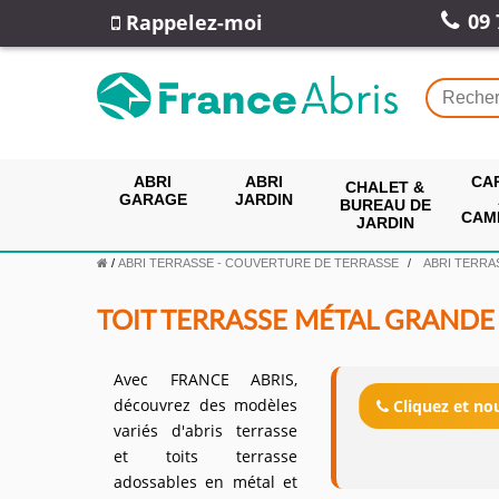
09 
Rappelez-moi
ABRI
ABRI
CA
CHALET &
GARAGE
JARDIN
BUREAU DE
CAM
JARDIN
/
ABRI TERRASSE - COUVERTURE DE TERRASSE
ABRI TERRA
TOIT TERRASSE MÉTAL GRAND
Avec FRANCE ABRIS,
découvrez des modèles
Cliquez et n
variés d'abris terrasse
et toits terrasse
adossables en métal et