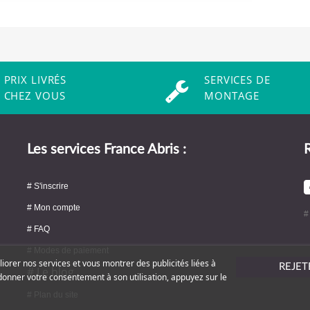
PRIX LIVRÉS
SERVICES DE
CHEZ VOUS
MONTAGE
Les services France Abris :
R
# S'inscrire
# Mon compte
#
# FAQ
# Modes de paiement
liorer nos services et vous montrer des publicités liées à
REJET
# Le blog
donner votre consentement à son utilisation, appuyez sur le
# Plan du site