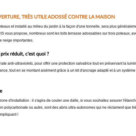
ERTURE, TRÈS UTILE ADOSSÉ CONTRE LA MAISON
oteaux et installé au milieu du jardin à la façon d'une tonnelle, sera plus générale
ous propose, nombreux sont les toits terrasse adossables sur trois poteaux, avec
e neige importantes.
rix réduit, c'est quoi ?
e anti-ultraviolets, pour offrir une protection salvatrice tout en préservant la lu
sistance, tout en se montant aisément grâce à un kit d'ancrage adapté et à un syst
e
e d'installation : il s'agira de couler une dalle, si vous souhaitez assurer l'étanchéi
 en polycarbonate ou autre, sont des abris ultra-autonomes qui ne réclament que très
mpliquant !