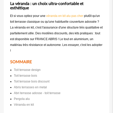
La véranda : un choix ultra-confortable et
esthétique
Et si vous optiez pour une
véranda en kit alu pas cher
plutôt qu'un
toit terrasse classique ou qu'une habituelle couverture adossée ?
La véranda en kit, c'est l'assurance d'une structure très qualitative et
parfaitement utile. Des modèles discounts, des kits pratiques : tout
est disponible sur FRANCE ABRIS ! Le tout en aluminium, un
matériau très résistance et autonome. Les essayer, c'est les adopter
!
SOMMAIRE
Toit terrasse design
Toit terrasse bois
Toit terrasse bois discount
Abris terrasses en metal
Abri terrasse adosse - toit terrasse
Pergola alu
Véranda en kit