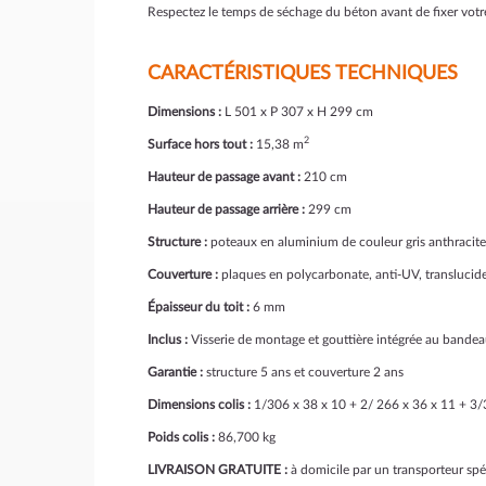
Respectez le temps de séchage du béton avant de fixer votre
CARACTÉRISTIQUES TECHNIQUES
Dimensions :
L 501 x P 307 x H 299 cm
2
Surface hors tout :
15,38 m
Hauteur de passage avant :
210 cm
Hauteur de passage arrière :
299 cm
Structure :
poteaux en aluminium de couleur gris anthracite
Couverture :
plaques en polycarbonate, anti-UV, translucide
Épaisseur du toit :
6 mm
Inclus :
Visserie de montage et gouttière intégrée au bandea
Garantie :
structure 5 ans et couverture 2 ans
Dimensions colis :
1/306 x 38 x 10 + 2/ 266 x 36 x 11 + 3/
Poids colis :
86,700 kg
LIVRAISON GRATUITE :
à domicile par un transporteur spé