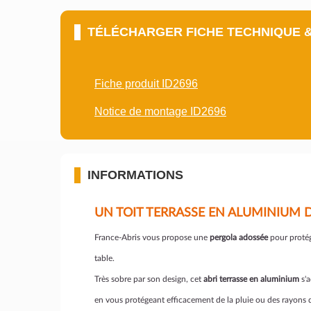
TÉLÉCHARGER FICHE TECHNIQUE 
Fiche produit ID2696
Notice de montage ID2696
INFORMATIONS
UN TOIT TERRASSE EN ALUMINIUM 
France-Abris vous propose une
pergola adossée
pour protég
table.
Très sobre par son design, cet
abri terrasse en aluminium
s'a
en vous protégeant efficacement de la pluie ou des rayons d