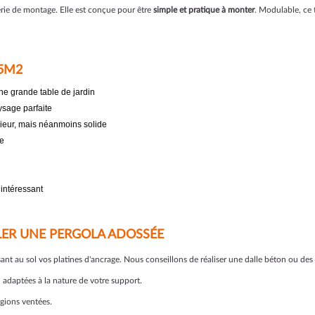
erie de montage. Elle est conçue pour être
simple et pratique à monter
. Modulable, ce t
15M2
ne grande table de jardin
ysage parfaite
érieur, mais néanmoins solide
le
 intéressant
LER UNE PERGOLA ADOSSÉE
sant au sol vos platines d'ancrage. Nous conseillons de réaliser une dalle béton ou des
on adaptées à la nature de votre support.
égions ventées.