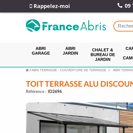
09 
Rappelez-moi
ABRI
ABRI
CA
CHALET &
GARAGE
JARDIN
BUREAU DE
CAM
JARDIN
/
ABRI TERRASSE - COUVERTURE DE TERRASSE
ABRI TERRA
TOIT TERRASSE ALU DISCOUN
Référence :
ID2696