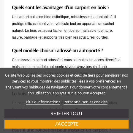
Quels sont les avantages d’un carport en bois ?
Un carport bois combine esthétique, robustesse et adaptabilité. Il
protège efficacement votre véhicule tout en apportant un cachet
naturel. Le bois est aussi facilement personnalisable (peinture,
lasure, bardage) et supporte très bien les structures lourdes.
Quel modèle choisir : adossé ou autoporté ?
Choisissez un carport adossé si vous souhaitez un accès direct à la
maison, ou un modèle autoporté si vous avez besoin d’une
installation indépendante ou multi-places. Tous ces carports
Ce site Web utilise ses propres cookies et ceux de tiers pour améliorer nos
répondent à un usage différent.
services et vous montrer des publicités liées à vos préférences en
analysant vos habitudes de navigation. Pour donner votre consentement à
son utilisation, appuyez sur le bouton Accepter.
Le bois nécessite-t-il beaucoup d'entretien ?
Plus d'informations
Personnaliser les cookies
Un carport bois autoclave ou en Douglas réclame peu d’entretien.
Une simple lasure tous les 3 à 5 ans suffit pour préserver son
REJETER TOUT
aspect et sa durabilité.
J'ACCEPTE
Faut-il une fondation pour installer un carport ?