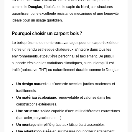
en valorisant votre extérieur. Grâce à des essences réputées
comme le
Douglas
, l’épicéa ou le sapin du Nord, ces structures
garantissent une excellente résistance mécanique et une longévité
idéale pour un usage quotidien.
Pourquoi choisir un carport bois ?
Le bois présente de nombreux avantages pour un carport extérieur.
Il offre un rendu esthétique chaleureux, s’intègre dans tous les
environnements, et peut être personnalisé facilement. De plus, il
supporte très bien les variations climatiques, surtout lorsqu’il est
traité (autoclave, THT) ou naturellement durable comme le Douglas.
Un design naturel
qui s’accorde avec les jardins modernes et
traditionnels.
Un matériau écologique
, renouvelable et valorisé dans les
constructions extérieures.
Une structure solide
capable d’accueillir différentes couvertures
(bac acier, polycarbonate…).
Un montage simplifié
grâce aux kits prêts à assembler.
Une adaptation aisée
en sur mesure pour coller parfaitement