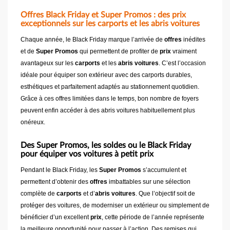
Offres Black Friday et Super Promos : des prix
exceptionnels sur les carports et les abris voitures
Chaque année, le Black Friday marque l’arrivée de
offres
inédites
et de
Super Promos
qui permettent de profiter de
prix
vraiment
avantageux sur les
carports
et les
abris voitures
. C’est l’occasion
idéale pour équiper son extérieur avec des carports durables,
esthétiques et parfaitement adaptés au stationnement quotidien.
Grâce à ces offres limitées dans le temps, bon nombre de foyers
peuvent enfin accéder à des abris voitures habituellement plus
onéreux.
Des Super Promos, les soldes ou le Black Friday
pour équiper vos voitures à petit prix
Pendant le Black Friday, les
Super Promos
s’accumulent et
permettent d’obtenir des
offres
imbattables sur une sélection
complète de
carports
et d’
abris voitures
. Que l’objectif soit de
protéger des voitures, de moderniser un extérieur ou simplement de
bénéficier d’un excellent
prix
, cette période de l’année représente
la meilleure opportunité pour passer à l’action. Des remises qui