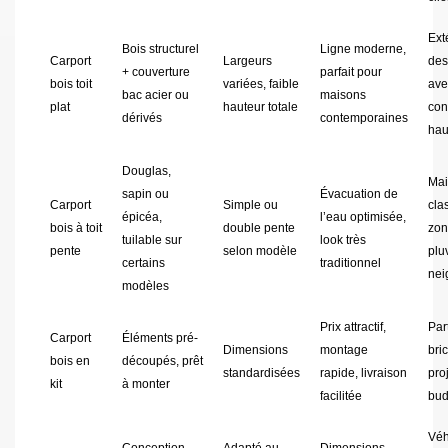
Ext
Bois structurel
Ligne moderne,
Carport
Largeurs
des
+ couverture
parfait pour
bois toit
variées, faible
ave
bac acier ou
maisons
plat
hauteur totale
con
dérivés
contemporaines
hau
Douglas,
Mai
sapin ou
Évacuation de
Carport
Simple ou
cla
épicéa,
l’eau optimisée,
bois à toit
double pente
zon
tuilable sur
look très
pente
selon modèle
plu
certains
traditionnel
nei
modèles
Prix attractif,
Par
Carport
Éléments pré-
Dimensions
montage
bri
bois en
découpés, prêt
standardisées
rapide, livraison
pro
kit
à monter
facilitée
bud
Véh