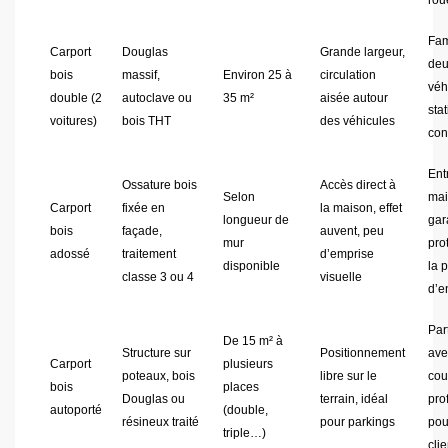
rou
Fam
Carport
Douglas
Grande largeur,
de
bois
massif,
Environ 25 à
circulation
véh
double (2
autoclave ou
35 m²
aisée autour
sta
voitures)
bois THT
des véhicules
con
Ent
Ossature bois
Accès direct à
Selon
mai
Carport
fixée en
la maison, effet
longueur de
gar
bois
façade,
auvent, peu
mur
pro
adossé
traitement
d’emprise
disponible
la 
classe 3 ou 4
visuelle
d’e
Par
De 15 m² à
Structure sur
Positionnement
ave
Carport
plusieurs
poteaux, bois
libre sur le
cou
bois
places
Douglas ou
terrain, idéal
pro
autoporté
(double,
résineux traité
pour parkings
pou
triple…)
clie