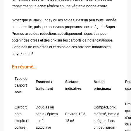
transforment un achat réfléchi en une véritable bonne affaire.
Notez que le Black Friday ou les soldes, c'est un peu toute l'année
sur notre site, puisque nous vous proposons une catégorie Super
Promos avec des réductions spécifiquement négociées pour
obtenir des offres et des prix sur les carports de noter catalogue.
Certaines de ces offres et certains de ces prix sont imbattables,
croyez-nous !
En résumé...
Type de
Essence /
Surface
Atouts
Pou
carport
traitement
indicative
principaux
usa
bois
Pro
Carport
Douglas ou
Compact, prix
quo
bois
sapin / épicéa
Environ 12 à
maîtrisé, facile à
d’u
simple (1
traité
18 m²
intégrer dans
ou 
voiture)
autoclave
un petit jardin