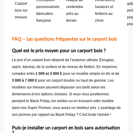
Conception
Adapté au
Dimensions,
Carport
gaba
personnalisée,
centimètre
hauteurs et
bois sur
pro
fabrication
près au
finitions au
mesure
pro
française
terrain
choix
pr
FAQ – Les questions fréquentes sur le carport bois
Quel est le prix moyen pour un carport bois ?
Le prix d’un carport bois dépend de l’essence utilisée (Douglas,
sapin, épicéa), de la surface et du niveau de finition. En moyenne,
comptez entre
1 000 et 3 000 €
pour un modèle simple en kit, et de
3 000 à 7 000 €
pour un carport double ou haut de gamme. Les
modèles sur mesure peuvent dépasser ces tarifs selon les
dimensions et les options choisies. Si vous vous positionnez
pendant le Black Friday, les soldes ou en trouvant votre modèle
dans nos Super Promos, vous aurez un meilleur prix. L'avantage de
nos promos par rapport au Black Friday ? C'est toute l'année !
Puis-je installer un carport en bois sans autorisation