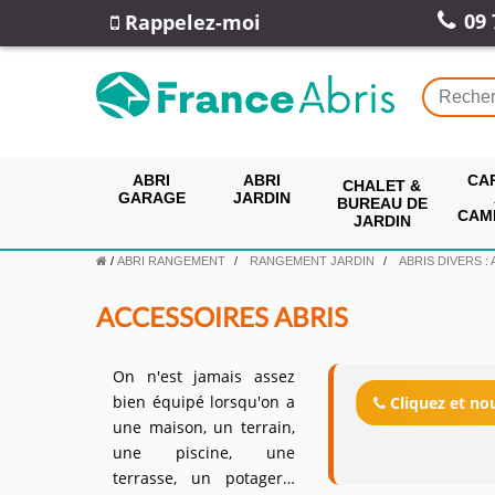
09 
Rappelez-moi
ABRI
ABRI
CA
CHALET &
GARAGE
JARDIN
BUREAU DE
CAM
JARDIN
/
ABRI RANGEMENT
RANGEMENT JARDIN
ABRIS DIVERS :
ACCESSOIRES ABRIS
On n'est jamais assez
bien équipé lorsqu'on a
Cliquez et n
une maison, un terrain,
une piscine, une
terrasse, un potager…