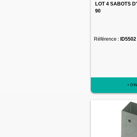
LOT 4 SABOTS D
90
Référence :
ID5502
+ D'I