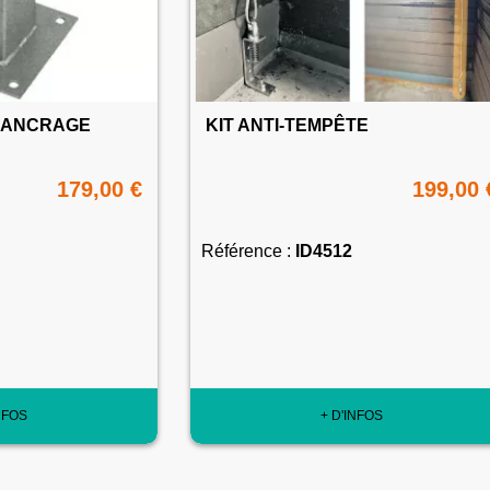
D'ANCRAGE
KIT ANTI-TEMPÊTE
179,00 €
199,00 
Référence :
ID4512
NFOS
+ D'INFOS