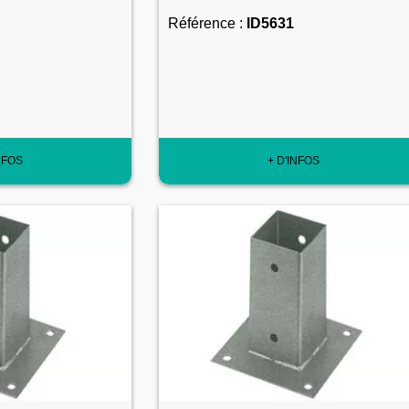
Référence :
ID5631
NFOS
+ D'INFOS