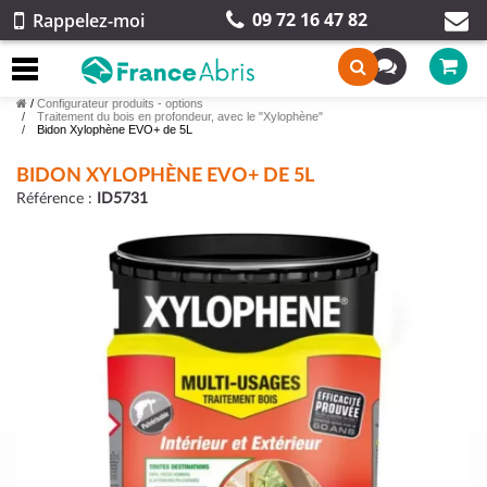
09 72 16 47 82
Rappelez-moi
/
Configurateur produits - options
Traitement du bois en profondeur, avec le "Xylophène"
Bidon Xylophène EVO+ de 5L
BIDON XYLOPHÈNE EVO+ DE 5L
Référence :
ID5731