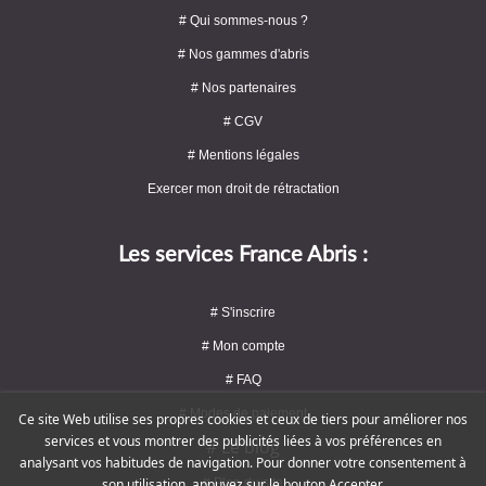
# Qui sommes-nous ?
# Nos gammes d'abris
# Nos partenaires
# CGV
# Mentions légales
Exercer mon droit de rétractation
Les services France Abris :
# S'inscrire
# Mon compte
# FAQ
# Modes de paiement
Ce site Web utilise ses propres cookies et ceux de tiers pour améliorer nos
services et vous montrer des publicités liées à vos préférences en
# Le blog
analysant vos habitudes de navigation. Pour donner votre consentement à
# Plan du site
son utilisation, appuyez sur le bouton Accepter.