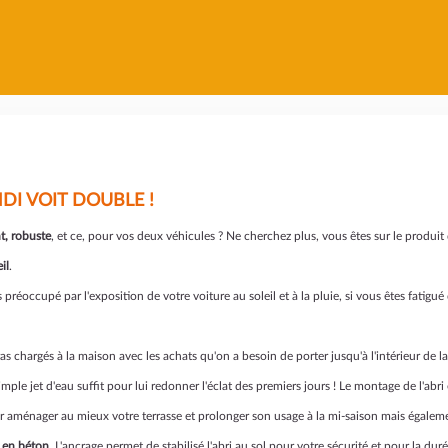
DI VOIT DOUBLE !
nt, robuste
, et ce, pour vos deux véhicules ? Ne cherchez plus, vous êtes sur le produit
il
.
 préoccupé par l'exposition de votre voiture au soleil et à la pluie, si vous êtes fatigu
bras chargés à la maison avec les achats qu'on a besoin de porter jusqu'à l'intérieur d
imple jet d'eau suffit pour lui redonner l'éclat des premiers jours ! Le montage de l'abri
 aménager au mieux votre terrasse et prolonger son usage à la mi-saison mais égalemen
 en béton
. L'ancrage permet de stabilisé l'abri au sol pour votre sécurité et pour la duré