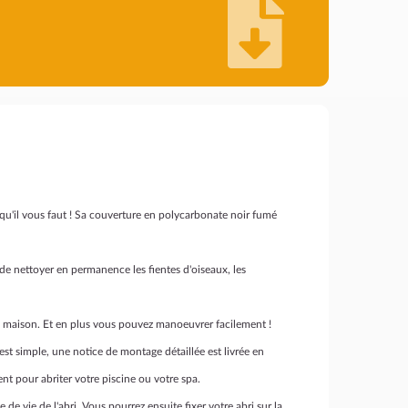
 qu'il vous faut ! Sa couverture en polycarbonate noir fumé
é de nettoyer en permanence les fientes d'oiseaux, les
e la maison. Et en plus vous pouvez manoeuvrer facilement !
 est simple, une notice de montage détaillée est livrée en
t pour abriter votre piscine ou votre spa.
e de vie de l'abri. Vous pourrez ensuite fixer votre abri sur la