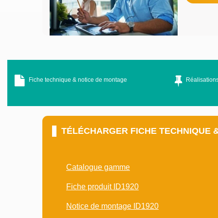
Fiche technique & notice de montage
Réalisations
TÉLÉCHARGER FICHE TECHNIQUE 
Catalogue gamme
Fiche produit ID1920
Notice de montage ID1920