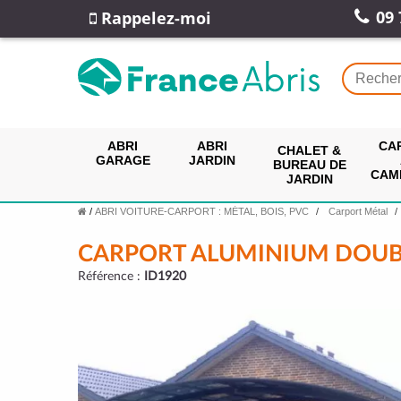
09 
Rappelez-moi
ABRI
ABRI
CA
CHALET &
GARAGE
JARDIN
BUREAU DE
CAM
JARDIN
/
ABRI VOITURE-CARPORT : MÉTAL, BOIS, PVC
Carport Métal
CARPORT ALUMINIUM DOUB
Référence :
ID1920