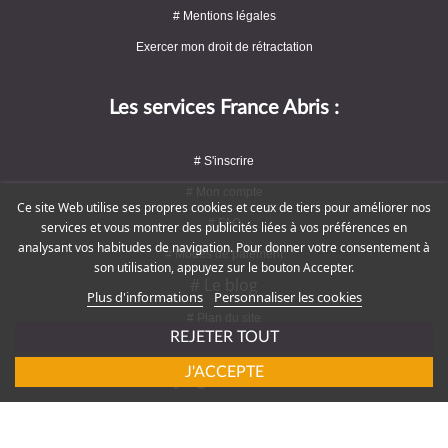
# Mentions légales
Exercer mon droit de rétractation
Les services France Abris :
# S'inscrire
# Mon compte
Ce site Web utilise ses propres cookies et ceux de tiers pour améliorer nos
# FAQ
services et vous montrer des publicités liées à vos préférences en
analysant vos habitudes de navigation. Pour donner votre consentement à
# Modes de paiement
son utilisation, appuyez sur le bouton Accepter.
# Le blog
Plus d'informations
Personnaliser les cookies
# Plan du site
REJETER TOUT
J'ACCEPTE
Rejoignez-nous !