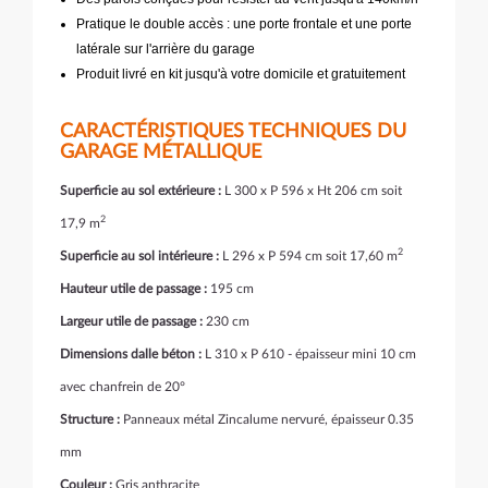
Pratique le double accès : une porte frontale et une porte
latérale sur l'arrière du garage
Produit livré en kit jusqu'à votre domicile et gratuitement
CARACTÉRISTIQUES TECHNIQUES DU
GARAGE MÉTALLIQUE
Superficie au sol extérieure :
L 300 x P 596 x Ht 206 cm soit
2
17,9 m
2
Superficie au sol intérieure :
L 296 x P 594 cm soit 17,60 m
Hauteur utile de passage :
195 cm
Largeur utile de passage :
230 cm
Dimensions dalle béton :
L 310 x P 610 - épaisseur mini 10 cm
avec chanfrein de 20°
Structure :
Panneaux métal Zincalume nervuré, épaisseur 0.35
mm
Couleur :
Gris anthracite