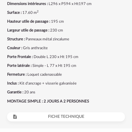
Dimensions intérieures :
L296 x P594 x Ht197 cm
2
Surface :
17.60 m
Hauteur utile de passage :
195 cm
Largeur utile de passage :
230 cm
Structure :
Panneaux métal zincalume
Couleur :
Gris anthracite
Porte Frontale :
Double L 230 x Ht 195 cm
Porte latérale :
Simple - L 77 x Ht 195 cm
Fermeture :
Loquet cadenassable
Inclus :
Kit d'ancrage + visserie galvanisée
Garantie :
20 ans
MONTAGE SIMPLE : 2 JOURS A 2 PERSONNES
FICHE TECHNIQUE