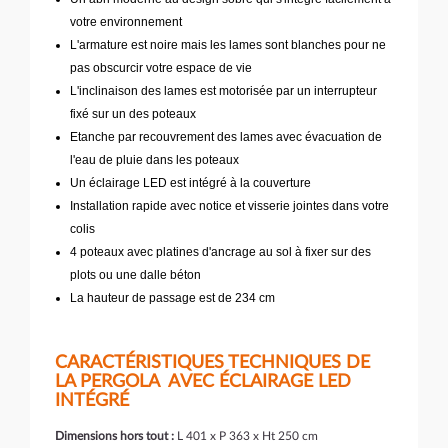
votre environnement
L'armature est noire mais les lames sont blanches pour ne
pas obscurcir votre espace de vie
L'inclinaison des lames est motorisée par un interrupteur
fixé sur un des poteaux
Etanche par recouvrement des lames avec évacuation de
l'eau de pluie dans les poteaux
Un éclairage LED est intégré à la couverture
Installation rapide avec notice et visserie jointes dans votre
colis
4 poteaux avec platines d'ancrage au sol à fixer sur des
plots ou une dalle béton
La hauteur de passage est de 234 cm
CARACT
É
RISTIQUES TECHNIQUES DE
LA PERGOLA AVEC
É
CLAIRAGE LED
INT
É
GR
É
Dimensions hors tout :
L 401 x P 363 x Ht 250 cm