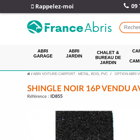
09 
Rappelez-moi
ABRI
ABRI
CA
CHALET &
GARAGE
JARDIN
BUREAU DE
CAM
JARDIN
/
ABRI VOITURE-CARPORT : MÉTAL, BOIS, PVC
OPTION ABRI 
SHINGLE NOIR 16P VENDU A
Référence :
ID855