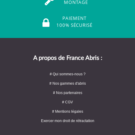
MONTAGE
PAIEMENT
100% SÉCURISÉ
A propos de France Abris :
# Qui sommes-nous ?
# Nos gammes d'abris
# Nos partenaires
# CGV
# Mentions légales
Exercer mon droit de rétractation