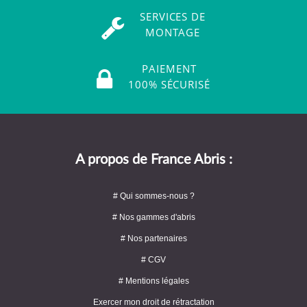
SERVICES DE
MONTAGE
PAIEMENT
100% SÉCURISÉ
A propos de France Abris :
# Qui sommes-nous ?
# Nos gammes d'abris
# Nos partenaires
# CGV
# Mentions légales
Exercer mon droit de rétractation