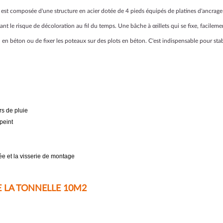
est composée d'une structure en acier dotée de 4 pieds équipés de platines d'ancrage 
tant le risque de décoloration au fil du temps. Une bâche à
œillets
qui se fixe, facilem
n béton ou de fixer les poteaux sur des plots en béton. C'est indispensable pour stabi
rs de pluie
peint
rée et la visserie de montage
 LA TONNELLE 10M2