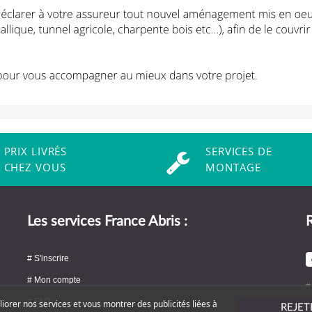
PRIX LIVRÉS
SERVICES DE
CHEZ VOUS
MONTAGE
Les services France Abris :
R
# S'inscrire
# Mon compte
#
# FAQ
liorer nos services et vous montrer des publicités liées à
REJET