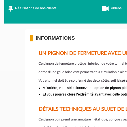
Réalisations de nos clients
Vidéos
INFORMATIONS
UN PIGNON DE FERMETURE AVEC UN
Ce pignon de fermeture protège l'intérieur de votre tunnel t
dotée d'une grille brise vent permettant la circulation d'air et
Votre tunnel
doit être soit fermé des deux côtés
,
soit laissé
A l'arrière, vous sélectionnez une
option de pignon ple
Et vous pouvez
clore l'extrémité avant
avec cette
opt
DÉTAILS TECHNIQUES AU SUJET DE
Ce pignon comprend une armature métallique, conçue avec deu