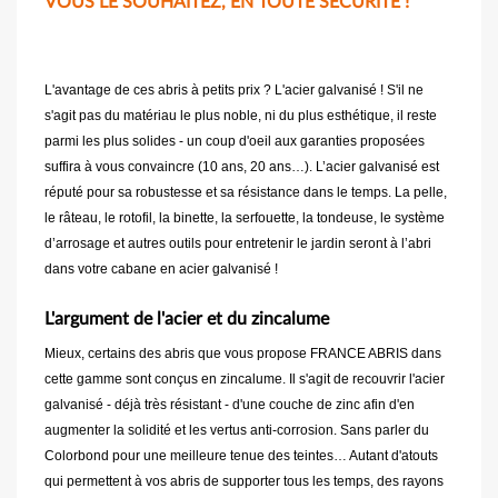
VOUS LE SOUHAITEZ, EN TOUTE SÉCURITÉ !
L'avantage de ces abris à petits prix ? L'acier galvanisé ! S'il ne
s'agit pas du matériau le plus noble, ni du plus esthétique, il reste
parmi les plus solides - un coup d'oeil aux garanties proposées
suffira à vous convaincre (10 ans, 20 ans…). L’acier galvanisé est
réputé pour sa robustesse et sa résistance dans le temps. La pelle,
le râteau, le rotofil, la binette, la serfouette, la tondeuse, le système
d’arrosage et autres outils pour entretenir le jardin seront à l’abri
dans votre cabane en acier galvanisé !
L'argument de l'acier et du zincalume
Mieux, certains des abris que vous propose FRANCE ABRIS dans
cette gamme sont conçus en zincalume. Il s'agit de recouvrir l'acier
galvanisé - déjà très résistant - d'une couche de zinc afin d'en
augmenter la solidité et les vertus anti-corrosion. Sans parler du
Colorbond pour une meilleure tenue des teintes… Autant d'atouts
qui permettent à vos abris de supporter tous les temps, des rayons