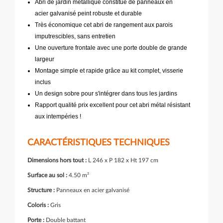
Abri de jardin métallique constitué de panneaux en
acier galvanisé peint robuste et durable
Très économique cet abri de rangement aux parois
imputrescibles, sans entretien
Une ouverture frontale avec une porte double de grande
largeur
Montage simple et rapide grâce au kit complet, visserie
inclus
Un design sobre pour s'intégrer dans tous les jardins
Rapport qualité prix excellent pour cet abri métal résistant
aux intempéries !
CARACTÉRISTIQUES TECHNIQUES
Dimensions
hors tout
:
L 246 x P 182 x Ht 197 cm
Surface au sol :
4.50 m²
Structure :
Panneaux en acier galvanisé
Coloris :
Gris
Porte :
Double battant