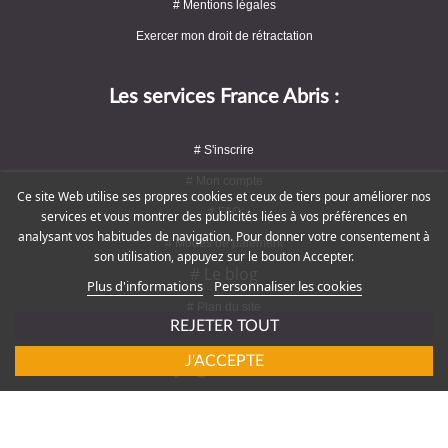
# Mentions légales
Exercer mon droit de rétractation
Les services France Abris :
# S'inscrire
# Mon compte
Ce site Web utilise ses propres cookies et ceux de tiers pour améliorer nos
# FAQ
services et vous montrer des publicités liées à vos préférences en
analysant vos habitudes de navigation. Pour donner votre consentement à
# Modes de paiement
son utilisation, appuyez sur le bouton Accepter.
# Le blog
Plus d'informations
Personnaliser les cookies
# Plan du site
REJETER TOUT
J'ACCEPTE
Rejoignez-nous !