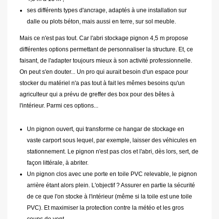
ses différents types d'ancrage, adaptés à une installation sur
dalle ou plots béton, mais aussi en terre, sur sol meuble.
Mais ce n'est pas tout. Car l'abri stockage pignon 4,5 m propose
différentes options permettant de personnaliser la structure. Et, ce
faisant, de l'adapter toujours mieux à son activité professionnelle.
On peut s'en douter... Un pro qui aurait besoin d'un espace pour
stocker du matériel n'a pas tout à fait les mêmes besoins qu'un
agriculteur qui a prévu de greffer des box pour des bêtes à
l'intérieur. Parmi ces options...
Un pignon ouvert, qui transforme ce hangar de stockage en
vaste carport sous lequel, par exemple, laisser des véhicules en
stationnement. Le pignon n'est pas clos et l'abri, dès lors, sert, de
façon littérale, à abriter.
Un pignon clos avec une porte en toile PVC relevable, le pignon
arrière étant alors plein. L'objectif ? Assurer en partie la sécurité
de ce que l'on stocke à l'intérieur (même si la toile est une toile
PVC). Et maximiser la protection contre la météo et les gros
coups de vent.