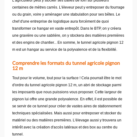
L'agriculteur peut y stocker ses balles de foin sur plusieurs
centaines de mètres carrés. L'éleveur peut y entreposer du fourrage
ou du grain, voire y aménager une stabulation pour ses bêtes. Le
chef d'une entreprise de logistique aura forcément de quoi
transformer ce hangar en vaste entrepôt. Dans le BTP, on y créera
une gravière ou une sablière, on y stockera des matières premières
et des engins de chantier... En somme, le tunnel agricole pignon 12
m est un hangar au service de la polyvalence et de la flexibilité.
Comprendre les formats du tunnel agricole pignon
12 m
Tout pour le volume, tout pour la surface ! Cela pourrait être le mot
d'ordre du tunnel agricole pignon 12 m, un abri de stockage parmi
les imposants que nous puissions vous proposer. Cette largeur de
pignon lui offre une grande polyvalence. En effet, il est possible de
se servir de ce tunnel pour créer de vastes aires de stationnement
techniques spécialisées. Mais aussi pour entreposer et stocker du
matériel ou des matières premières. L'élevage aussi y trouvera un
intérêt avec la création d'accès latéraux et des box au centre du
tunnel.