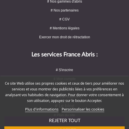
# Nos gammes d'abris
# Nos partenaires
# CGV
# Mentions légales
Exercer mon droit de rétractation
Les services France Abris :
# S'inscrire
# Mon compte
Ce site Web utilise ses propres cookies et ceux de tiers pour améliorer nos
# FAQ
services et vous montrer des publicités liées à vos préférences en
analysant vos habitudes de navigation. Pour donner votre consentement à
# Modes de paiement
son utilisation, appuyez sur le bouton Accepter.
# Le blog
Plus d'informations
Personnaliser les cookies
# Plan du site
REJETER TOUT