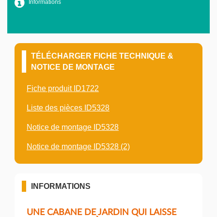
Informations
TÉLÉCHARGER FICHE TECHNIQUE &
NOTICE DE MONTAGE
Fiche produit ID1722
Liste des pièces ID5328
Notice de montage ID5328
Notice de montage ID5328 (2)
INFORMATIONS
UNE CABANE DE JARDIN QUI LAISSE