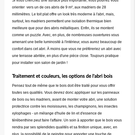
Si vous cherchez une surface plus importante, vous pourrez vous
orienter vers un de ces abris de 9 m², aux madriers de 28
millimètres. Le toit plat offre un look très moderne à l'abri, mais,
surtout, les madriers permettent une isolation thermique bien
meilleure que pour des abris métalliques. Enfin, ils se montent
comme un puzzle. Avec, en plus, de nombreuses ouvertures vous
amenant une belle luminosité à l'intérieur, vous aurez beaucoup de
confort dans cet abri. À moins que vous ne préféreriez un abri avec
une terrasse abritée, en plus d'une pièce close. Toujours pratique
pour installer son salon de jardin !
Traitement et couleurs, les options de l'abri bois
Pensez tout de même que le bois doit être traité pour vous offrir
toutes ses qualités. Vous devrez donc appliquer sur les panneaux
de bois ou les madriers, avant de monter votre abri, une solution
protectrice contre les moisissures, les champignons, les insectes
xylophages - un mélange d'huile de lin et d'essence de
térébenthine peut faire l'affaire. Un soin à apporter que le bois vous
rendra par ses splendides qualités et sa finition unique, avec, en
plus, la possibilité de le peindre pour apporter une touche de