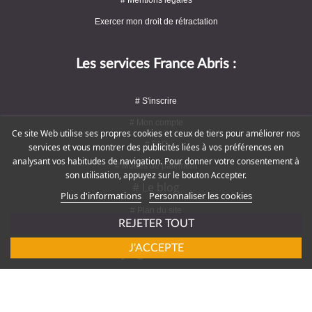
Exercer mon droit de rétractation
Les services France Abris :
# S'inscrire
# Mon compte
Ce site Web utilise ses propres cookies et ceux de tiers pour améliorer nos
# FAQ
services et vous montrer des publicités liées à vos préférences en
analysant vos habitudes de navigation. Pour donner votre consentement à
# Modes de paiement
son utilisation, appuyez sur le bouton Accepter.
# Le blog
Plus d'informations
Personnaliser les cookies
# Plan du site
REJETER TOUT
J'ACCEPTE
Rejoignez-nous !